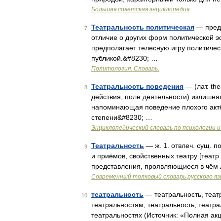
Большая советская энциклопедия
Театральность политическая
— предс
7
отличие о других форм политической э
предполагает телесную игру политиче
публикой.&#8230; …
Политология. Словарь.
Театральность поведения
— (лат. the
8
действия, поле деятельности) излишняя
напоминающая поведение плохого актё
степени&#8230; …
Энциклопедический словарь по психологии и
Театральность
— ж. 1. отвлеч. сущ. п
9
и приёмов, свойственных театру [театр 
представления, проявляющиеся в чём л
Современный толковый словарь русского я
театральность
— театральность, театр
10
театральностям, театральность, театра
театральностях (Источник: «Полная ак