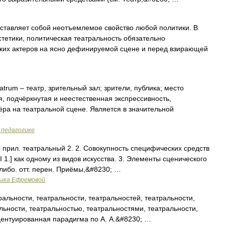
тавляет собой неотъемлемое свойство любой политики. В
стетики, политическая театральность обязательно
ских актеров на ясно дефинируемой сцене и перед взирающей
atrum – театр, зрительный зал; зрители, публика; место
, подчёркнутая и неестественная экспрессивность,
ра на театральной сцене. Является в значительной
 педагогике
о прил. театральный 2. 2. Совокупность специфических средств
I 1.] как одному из видов искусства. 3. Элементы сценического
ибо. отт. перен. Приёмы,&#8230; …
зыка Ефремовой
альности, театральности, театральностей, театральности,
льности, театральностью, театральностями, театральности,
центуированная парадигма по А. А.&#8230; …