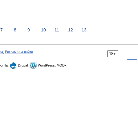
7
8
9
10
11
12
13
ка
,
Реклама на сайте
18+
omla,
Drupal,
WordPress, MODx.