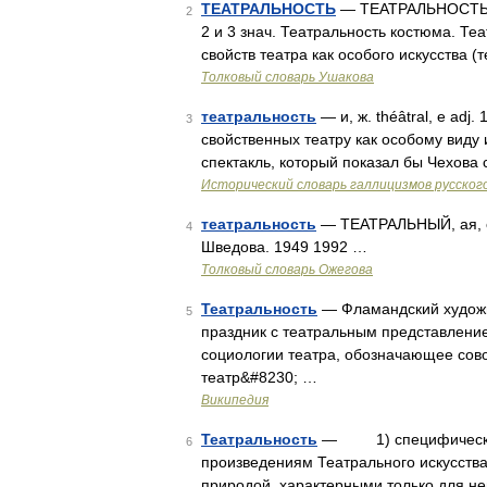
ТЕАТРАЛЬНОСТЬ
— ТЕАТРАЛЬНОСТЬ, те
2
2 и 3 знач. Театральность костюма. Те
свойств театра как особого искусства (
Толковый словарь Ушакова
театральность
— и, ж. théâtral, e adj
3
свойственных театру как особому виду 
спектакль, который показал бы Чехов
Исторический словарь галлицизмов русског
театральность
— ТЕАТРАЛЬНЫЙ, ая, ое
4
Шведова. 1949 1992 …
Толковый словарь Ожегова
Театральность
— Фламандский художн
5
праздник с театральным представление
социологии театра, обозначающее сово
театр&#8230; …
Википедия
Театральность
— 1) специфическое 
6
произведениям Театрального искусства 
природой, характерными только для не