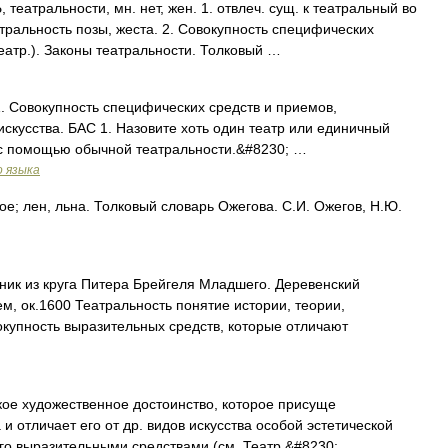
атральности, мн. нет, жен. 1. отвлеч. сущ. к театральный во
атральность позы, жеста. 2. Совокупность специфических
театр.). Законы театральности. Толковый …
. 1. Совокупность специфических средств и приемов,
искусства. БАС 1. Назовите хоть один театр или единичный
а с помощью обычной театральности.&#8230; …
о языка
; лен, льна. Толковый словарь Ожегова. С.И. Ожегов, Н.Ю.
ик из круга Питера Брейгеля Младшего. Деревенский
м, ок.1600 Театральность понятие истории, теории,
купность выразительных средств, которые отличают
художественное достоинство, которое присуще
и отличает его от др. видов искусства особой эстетической
го выразительными средствами (см. Театр,&#8230; …