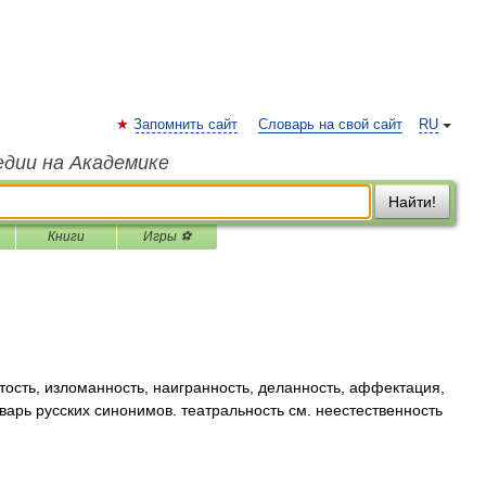
Запомнить сайт
Словарь на свой сайт
RU
едии на Академике
Найти!
Книги
Игры ⚽
тость, изломанность, наигранность, деланность, аффектация,
варь русских синонимов. театральность см. неестественность